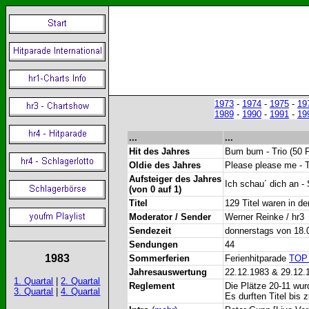
1973
-
1974
-
1975
-
19
1989
-
1990
-
1991
-
19
...
...
Hit des Jahres
Bum bum - Trio (50 
Oldie des Jahres
Please please me - 
Aufsteiger des Jahres
Ich schau´ dich an 
(von 0 auf 1)
Titel
129 Titel waren in d
Moderator / Sender
Werner Reinke / hr3
Sendezeit
donnerstags von 18.0
Sendungen
44
1983
Sommerferien
Ferienhitparade
TOP
Jahresauswertung
22.12.1983 & 29.12.
1. Quartal
|
2. Quartal
Reglement
Die Plätze 20-11 wu
3. Quartal
|
4. Quartal
Es durften Titel bis 