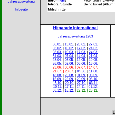
Intro
(
mehr
)
Peter Gunn [Live-Ve
Jahresauswertung
Intro 2. Stunde
Being boiled [Album
Infoseite
Mitschnitte
Hitparade International
Jahresauswertung 1983
06.01.
|
13.01.
|
20.01.
|
27.01.
03.02.
|
10.02.
|
17.02.
|
24.02.
03.03.
|
10.03.
|
17.03.
|
24.03.
31.03.
|
07.04.
|
14.04.
|
21.04.
28.04.
|
05.05.
|
12.05.
|
19.05.
26.05.
|
02.06.
|
09.06.
|
16.06.
23.06.
| 30.06. | 07.07. | 14.07.
21.07. | 28.07.
|
04.08.
|
11.08.
18.08.
|
25.08.
|
01.09.
|
08.09.
15.09.
|
22.09.
|
29.09.
|
06.10.
13.10.
|
20.10.
|
27.10.
|
03.11.
10.11.
|
17.11.
|
24.11.
|
01.12.
08.12.
|
15.12.
|
22.12.
|
29.12.
.
L