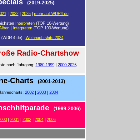
ecials
(2019-2025)
021
|
2022
|
2025
|
mehr auf WDR4.de
eichsten
Interpreten
(TOP 10-Wertung)
Alben
|
Interpreten
(TOP 100-Wertung)
(WDR 4.de) |
Weihnachtshits 2024
.
große Radio-Chartshow
iste nach Jahrgang:
1980-1999
|
2000-2025
.
ine-Charts
(2001-2013)
Jahrescharts:
2002
|
2003
|
2004
.
nschhitparade
(1999-2006)
2000
|
2001
|
2002
|
2004
|
2006
.