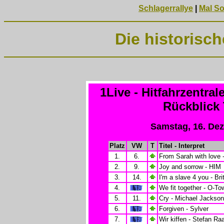
Schlagerrallye
|
Mal S
Die historisc
1Live - Hitfahrzentral
Rückblick 
Samstag, 16. De
Platz
VW
T
Titel - Interpret
1.
6.
From Sarah with love 
2.
9.
Joy and sorrow - HIM
3.
14.
I'm a slave 4 you - Br
4.
We fit together - O-To
5.
11.
Cry - Michael Jackson
6.
Forgiven - Sylver
7.
Wir kiffen - Stefan Ra