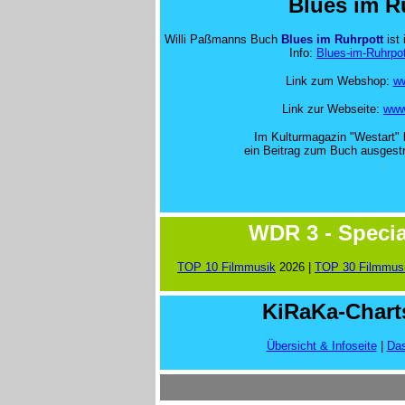
Blues im R
Willi Paßmanns Buch
Blues im Ruhrpott
ist 
Info:
Blues-im-Ruhrpot
Link zum Webshop:
ww
Link zur Webseite:
www
Im Kulturmagazin "Westart"
ein Beitrag zum Buch ausgestr
.
WDR 3 - Specia
TOP 10 Filmmusik
2026 |
TOP 30 Filmmus
.
KiRaKa-Chart
Übersicht & Infoseite
|
Das
.