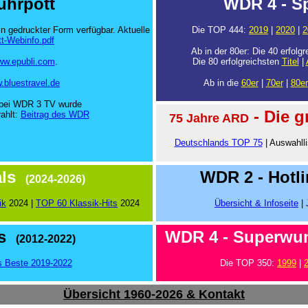
uhrpott
WDR 4 -
Sp
in gedruckter Form verfügbar. Aktuelle
Die TOP 444:
2019
|
2020
|
2
t-Webinfo.pdf
Ab in der 80er:
Die 40 erfolgr
w.epubli.com
.
Die 80 erfolgreichsten
Titel
|
.bluestravel.de
Ab in die
60er
|
70er
|
80er
 bei WDR 3 TV wurde
- Die 
ahlt:
Beitrag des WDR
75 Jahre ARD
Deutschlands TOP 75
| Auswahll
ls
WDR 2 - Hotl
(2024-2026)
ik
2024 |
TOP 60 Klassik-Hits
2024
Übersicht & Infoseite
| 
s
WDR 4 - Superwu
(2012-2022)
 Beste 2019-2022
Die TOP 350:
1999
|
Übersicht 1960-2026 & Kontakt