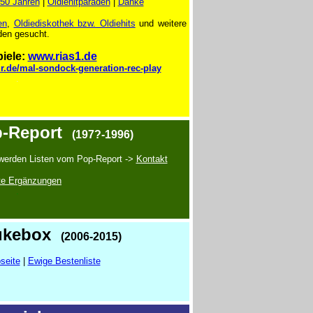
 50 Jahren
|
Oldiehitparaden
|
Danke
en
,
Oldiediskothek bzw. Oldiehits
und weitere
en gesucht.
iele:
www.rias1.de
ur.de/mal-sondock-generation-rec-play
.
-Report
(197?-1996)
werden Listen vom Pop-Report ->
Kontakt
te Ergänzungen
.
ukebox
(2006-2015)
seite
|
Ewige Bestenliste
.