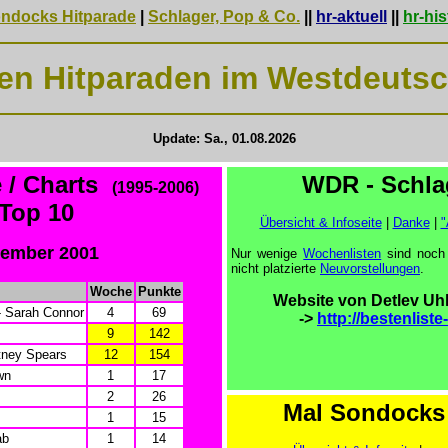
ondocks Hitparade
|
Schlager, Pop & Co.
||
hr-aktuell
||
hr-his
hen Hitparaden im Westdeut
Update: Sa., 01.08.2026
e / Charts
WDR - Schlag
(1995-2006)
Top 10
Übersicht & Infoseite
|
Danke
|
"
zember 2001
Nur wenige
Wochenlisten
sind noch 
nicht platzierte
Neuvorstellungen
.
Woche
Punkte
Website von Detlev Uh
- Sarah Connor
4
69
->
http://bestenliste
9
142
itney Spears
12
154
wn
1
17
2
26
Mal Sondocks 
1
15
ab
1
14