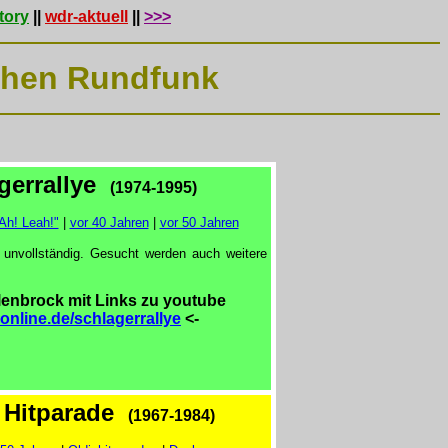
tory
||
wdr-aktuell
||
>>>
schen Rundfunk
errallye
(1974-1995)
Ah! Leah!"
|
vor 40 Jahren
|
vor 50 Jahren
unvollständig. Gesucht werden auch weitere
lenbrock mit Links zu youtube
-online.de/schlagerrallye
<-
.
Hitparade
(1967-1984)