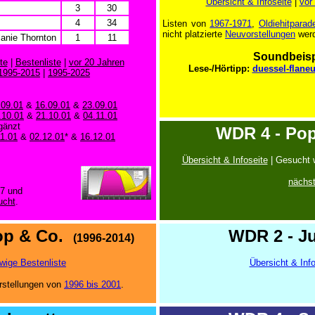
Übersicht & Infoseite
|
vor
3
30
4
34
Listen von
1967-1971
,
Oldiehitparad
nicht platzierte
Neuvorstellungen
werd
anie Thornton
1
11
Soundbeisp
te
|
Bestenliste
|
vor 20 Jahren
Lese-/Hörtipp:
duessel-flane
1995-2015
|
1995-2025
.09.01
&
16.09.01
&
23.09.01
.10.01
&
21.10.01
&
04.11.01
gänzt
WDR 4 - Pop
11.01
&
02.12.01
* &
16.12.01
Übersicht & Infoseite
|
Gesucht 
nächs
97 und
ucht
.
Pop & Co.
WDR 2 - J
(1996-2014)
wige Bestenliste
Übersicht & Info
rstellungen von
1996 bis 2001
.