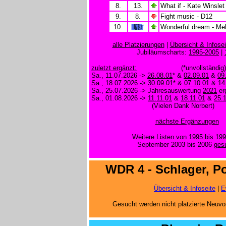
8.
13.
What if - Kate Winslet
9.
8.
Fight music - D12
10.
Wonderful dream - Mel
alle Platzierungen
|
Übersicht & Infosei
Jubiläumscharts:
1995-2005
|
zuletzt ergänzt:
(*unvollständig)
Sa., 11.07.2026 ->
26.08.01
* &
02.09.01
&
09
Sa., 18.07.2026 ->
30.09.01
* &
07.10.01
&
14
Sa., 25.07.2026 -> Jahresauswertung
2021
er
Sa., 01.08.2026 ->
11.11.01
&
18.11.01
&
25.
(Vielen Dank Norbert)
nächste Ergänzungen
Weitere Listen von 1995 bis 19
September 2003 bis 2006
ges
.
WDR 4 - Schlager, 
Übersicht & Infoseite
|
E
Gesucht werden nicht platzierte Neuvo
.