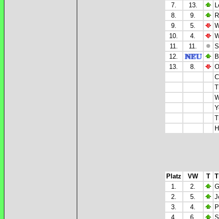
7.
13.
L
8.
9.
R
9.
5.
W
10.
4.
W
11.
11.
S
12.
B
13.
8.
O
C
T
W
Y
T
H
Platz
VW
T
T
1.
2.
G
2.
5.
J
3.
4.
P
4.
6.
S