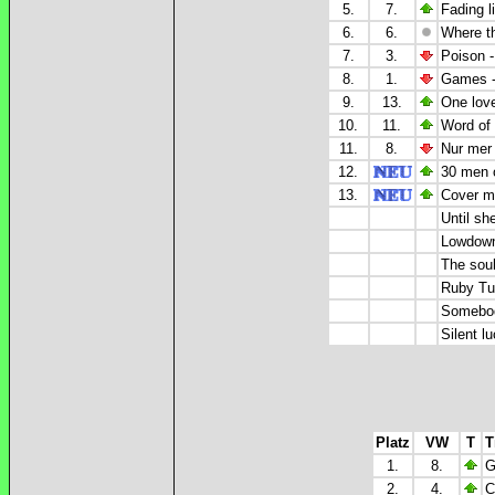
5.
7.
Fading l
6.
6.
Where t
7.
3.
Poison 
8.
1.
Games -
9.
13.
One lov
10.
11.
Word of
11.
8.
Nur mer 
12.
30 men o
13.
Cover my
Until sh
Lowdown 
The soul
Ruby Tue
Somebod
Silent l
Platz
VW
T
T
1.
8.
G
2.
4.
C