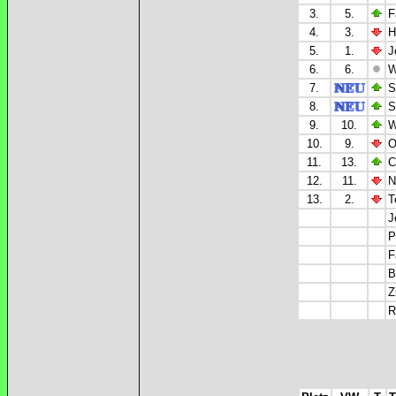
3.
5.
F
4.
3.
H
5.
1.
J
6.
6.
W
7.
S
8.
S
9.
10.
W
10.
9.
O
11.
13.
C
12.
11.
N
13.
2.
T
J
P
F
B
Z
R