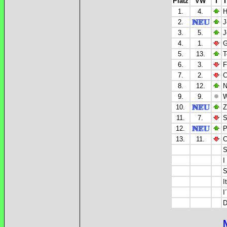
Platz
VW
T
T
1.
4.
H
2.
J
3.
5.
J
4.
1.
G
5.
13.
T
6.
3.
F
7.
2.
C
8.
12.
N
9.
9.
W
10.
Z
11.
7.
S
12.
P
13.
11.
C
S
I
S
I
I
D