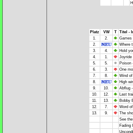
H
Platz
VW
T
Titel - 
1.
2.
Games 
2.
Where t
3.
4.
Hold yo
4.
1.
Joyride
5.
5.
Poison 
6.
3.
One mor
7.
8.
Wind of
8.
High wi
9.
10.
Abflug 
10.
12.
Last tra
11.
13.
Bobby B
12.
7.
Word of
13.
9.
The shoo
See the
Fading l
Uncondi