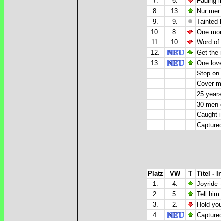
7.
6.
Fading l
8.
13.
Nur mer 
9.
9.
Tainted l
10.
8.
One mor
11.
10.
Word of
12.
Get the 
13.
One lov
Step on
Cover my
25 years
30 men o
Caught 
Captured
Platz
VW
T
Titel - I
1.
4.
Joyride 
2.
5.
Tell him
3.
2.
Hold you
4.
Captured