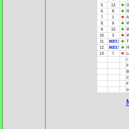
5.
13.
O
6.
8.
R
7.
1.
A
8.
9.
W
9.
10.
W
10.
3.
W
11.
T
12.
H
13.
7.
L
I
F
B
C
F
I