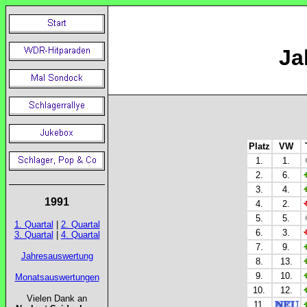
Ja
Platz
VW
1.
1.
2.
6.
3.
4.
1991
4.
2.
5.
5.
1. Quartal
|
2. Quartal
6.
3.
3. Quartal
|
4. Quartal
7.
9.
Jahresauswertung
8.
13.
9.
10.
Monatsauswertungen
10.
12.
Vielen Dank an
11.