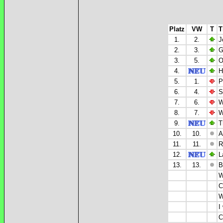
Platz
VW
T
T
1.
2.
J
2.
3.
G
3.
5.
O
4.
H
5.
1.
P
6.
4.
S
7.
6.
W
8.
7.
W
9.
T
10.
10.
A
11.
11.
R
12.
L
13.
13.
B
W
C
W
I
C