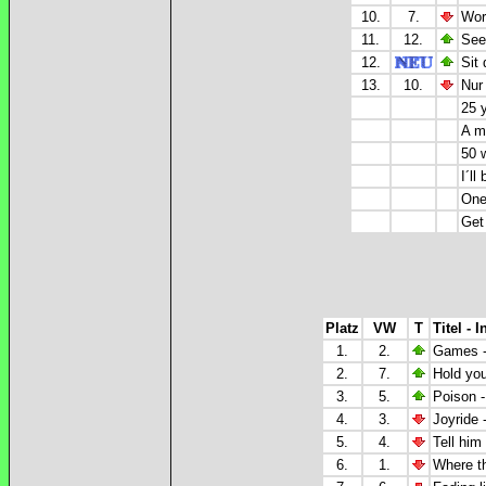
10.
7.
Wor
11.
12.
See
12.
Sit
13.
10.
Nur
25 
A m
50 
I´ll
One
Get
Platz
VW
T
Titel - I
1.
2.
Games -
2.
7.
Hold you
3.
5.
Poison 
4.
3.
Joyride 
5.
4.
Tell him
6.
1.
Where t