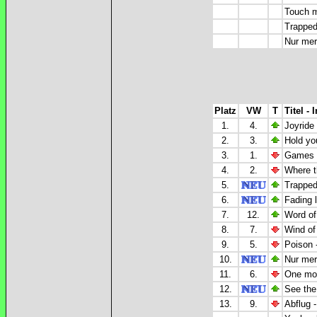
Touch m
Trapped
Nur mer
Platz
VW
T
Titel - 
1.
4.
Joyride
2.
3.
Hold yo
3.
1.
Games 
4.
2.
Where t
5.
Trapped
6.
Fading l
7.
12.
Word of
8.
7.
Wind of
9.
5.
Poison 
10.
Nur mer
11.
6.
One mor
12.
See the
13.
9.
Abflug 