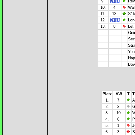
9.
Rev
10.
4.
Wal
11.
13.
S` 
12.
Long
13.
8.
Let
Goi
Sec
Str
You
Hap
Bow
Platz
VW
T
T
1.
7.
A
2.
2.
G
3.
10.
W
4.
6.
P
5.
1.
J
6.
3.
S