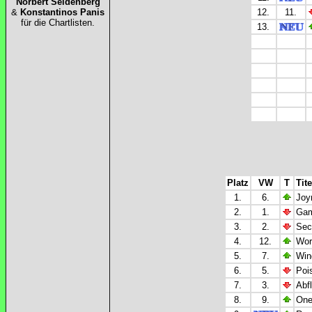
Norbert Seidenberg
&
Konstantinos Panis
12.
11.
für die Chartlisten.
13.
Platz
VW
T
Tite
1.
6.
Joy
2.
1.
Gam
3.
2.
Sec
4.
12.
Wor
5.
7.
Win
6.
5.
Poi
7.
3.
Abf
8.
9.
One