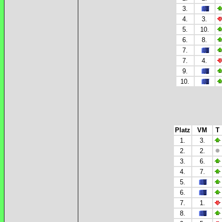
3.
4.
3.
5.
10.
6.
8.
7.
7.
4.
9.
10.
Platz
VM
T
1.
3.
2.
2.
3.
6.
4.
7.
5.
6.
7.
1.
8.