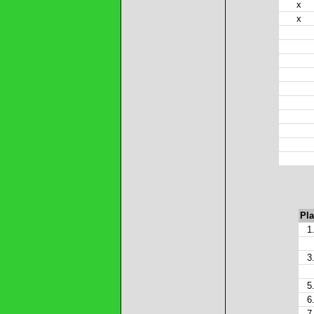
x
x
Pla
1
3
5
6
7