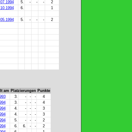
.07.1994
5.
-
-
-
2
.10.1994
6.
1
.05.1994
5.
-
-
-
2
lt am
Platzierungen
Punkte
993
3.
-
-
-
4
994
3.
-
-
-
4
994
4.
-
-
-
3
994
4.
-
-
-
3
994
5.
-
-
-
2
994
6.
6.
-
-
2
994
6.
-
-
-
1