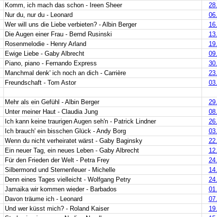
Komm, ich mach das schon - Ireen Sheer
28
Nur du, nur du - Leonard
06
Wer will uns die Liebe verbieten? - Albin Berger
16
Die Augen einer Frau - Bernd Rusinski
13
Rosenmelodie - Henry Arland
19
Ewige Liebe - Gaby Albrecht
09
Piano, piano - Fernando Express
30
Manchmal denk' ich noch an dich - Carrière
23
Freundschaft - Tom Astor
03
Mehr als ein Gefühl - Albin Berger
29
Unter meiner Haut - Claudia Jung
08
Ich kann keine traurigen Augen seh'n - Patrick Lindner
26
Ich brauch' ein bisschen Glück - Andy Borg
03
Wenn du nicht verheiratet wärst - Gaby Baginsky
22
Ein neuer Tag, ein neues Leben - Gaby Albrecht
12
Für den Frieden der Welt - Petra Frey
24
Silbermond und Sternenfeuer - Michelle
14
Denn eines Tages vielleicht - Wolfgang Petry
24
Jamaika wir kommen wieder - Barbados
01
Davon träume ich - Leonard
07
Und wer küsst mich? - Roland Kaiser
19