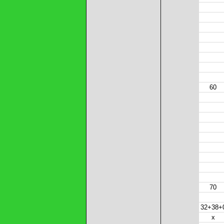
60
70
32+38+
x