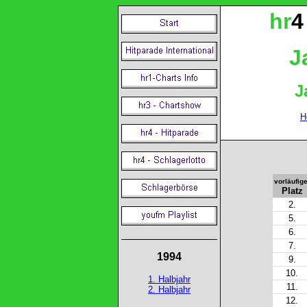
hr
4
J
J
H
vorläufige
Platz
2.
5.
6.
7.
1994
9.
10.
1. Halbjahr
11.
2. Halbjahr
12.