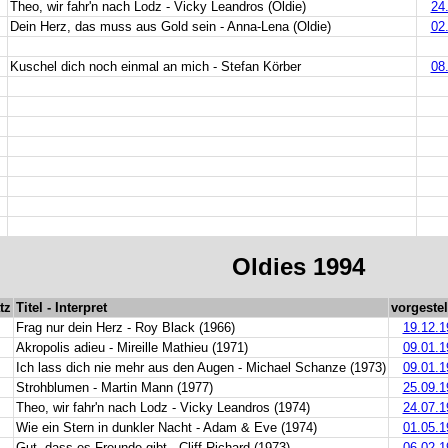
Theo, wir fahr'n nach Lodz - Vicky Leandros (Oldie)
24
Dein Herz, das muss aus Gold sein - Anna-Lena (Oldie)
02
Kuschel dich noch einmal an mich - Stefan Körber
08
Oldies
1994
tz
Titel - Interpret
vorgestel
.
Frag nur dein Herz - Roy Black (1966)
19.12.1
Akropolis adieu - Mireille Mathieu (1971)
09.01.1
.
Ich lass dich nie mehr aus den Augen - Michael Schanze (1973)
09.01.1
Strohblumen - Martin Mann (1977)
25.09.1
.
Theo, wir fahr'n nach Lodz - Vicky Leandros (1974)
24.07.1
.
Wie ein Stern in dunkler Nacht - Adam & Eve (1974)
01.05.1
.
Gut, dass es Freunde gibt - Cliff Richard (1973)
06.02.1