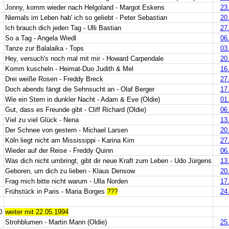
Jonny, komm wieder nach Helgoland - Margot Eskens
23
Niemals im Leben hab' ich so geliebt - Peter Sebastian
20
Ich brauch dich jeden Tag - Ulli Bastian
27
So a Tag - Angela Wiedl
06
Tanze zur Balalaika - Tops
03
Hey, versuch's noch mal mit mir - Howard Carpendale
20
Komm kuscheln - Heimat-Duo Judith & Mel
16
Drei weiße Rosen - Freddy Breck
27
Doch abends fängt die Sehnsucht an - Olaf Berger
17
Wie ein Stern in dunkler Nacht - Adam & Eve (Oldie)
01
Gut, dass es Freunde gibt - Cliff Richard (Oldie)
06
Viel zu viel Glück - Nena
13
Der Schnee von gestern - Michael Larsen
20
Köln liegt nicht am Mississippi - Karina Kim
27
Wieder auf der Reise - Freddy Quinn
06
Was dich nicht umbringt, gibt dir neue Kraft zum Leben - Udo Jürgens
13
Geboren, um dich zu lieben - Klaus Densow
20
Frag mich bitte nicht warum - Ulla Norden
17
Frühstück in Paris - Maria Borges
???
24
0
weiter mit 22.05.1994
Strohblumen - Martin Mann (Oldie)
25