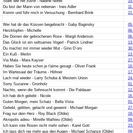
Stark wie nie zuvor - Nadine Norell
15
Du bist der Mann von nebenan - Ines Adler
11
Komm und führ mich in Versuchung - Bernhard Brink
21
Wer hat dir das Küssen beigebracht - Gaby Baginsky
05
Herzklopfen - Michelle
06
Die Dornen der gebrochenen Rose - Margit Anderson
06
Das Glück ist ein seltsames Vogerl - Patrick Lindner
13
Du machst mir immer wieder Mut - Gino D´oro
30
Ein Kuß - Merlin
13
Via Mala - Mara Kayser
27
Haben Sie heute schon je t'aime gesagt - Oliver Frank
10
Im Wartesaal der Träume - Höhner
17
Lach mal wieder - Larry Schuba & Western Union
24
Sorry Suzanne - Gronholz
01
Nachts, wenn die Sehnsucht kommt - Die Paldauer
12
Ich hab dich geliebt - Nicole
16
Guten Morgen, mein Schatz - Bella Vista
01
Geliebt, gelitten, gelacht und geweint - Michael Morgan
27
Frag nur dein Herz - Roy Black (Oldie)
19
Akropolis adieu - Mireille Mathieu (Oldie)
09
Ich kann rote Rosen nicht mehr sehen - Karel Gott
23
Ich lass dich nie mehr aus den Augen - Michael Schanze (Oldie)
09