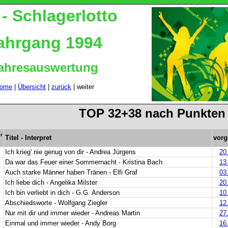
-
Schlagerlotto
ahrgang 1994
ahresauswertung
ome
|
Übersicht
|
zurück
| weiter
TOP 32+38 nach
Punkten
r
Titel - Interpret
vorg
Ich krieg' nie genug von dir - Andrea Jürgens
20
Da war das Feuer einer Sommernacht - Kristina Bach
13
Auch starke Männer haben Tränen - Elfi Graf
03
Ich liebe dich - Angelika Milster
20
Ich bin verliebt in dich - G.G. Anderson
10
Abschiedsworte - Wolfgang Ziegler
12
Nur mit dir und immer wieder - Andreas Martin
27
Einmal und immer wieder - Andy Borg
16