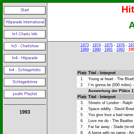
Hi
A
1973
-
1974
-
1975
-
1976
-
19
1989
-
1990
-
1991
-
1992
-
19
Platz
Titel - Interpret
1.
Young at heart - The Blueb
2.
I´m gonna be (500 miles) -
Auswertung der Plätze 1
Platz
Titel - Interpret
3.
Streets of London - Ralph 
4.
Space oddity - David Bowi
1993
5.
You give love a bad name 
6.
Love me do - The Beatles 
7.
Far far away - Slade (re-r
8.
A horse with no name - Am