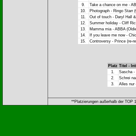
9.
Take a chance on me - AB
10.
Photograph - Ringo Starr (
11.
Out of touch - Daryl Hall 
12.
Summer holiday - Cliff Ric
13.
Mamma mia - ABBA (Oldie
14.
If you leave me now - Chi
15.
Controversy - Prince (re-r
Platz
Titel - In
1.
Sascha -
2.
Schrei na
3.
Alles nur
**Platzierungen außerhalb der TOP 10