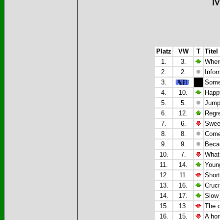
M
Platz
VW
T
Titel
1.
3.
Where
2.
2.
Infor
3.
Some
4.
10.
Happ
5.
5.
Jump
6.
12.
Regre
7.
6.
Swee
8.
8.
Come
9.
9.
Becau
10.
7.
What
11.
14.
Young
12.
11.
Shor
13.
16.
Cruci
14.
17.
Slow 
15.
13.
The 
16.
15.
A hor