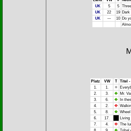
UK
5
5
Three
UK
22
19
Dark 
UK
---
10
Do yo
Almos
M
Platz
VW
T
Titel -
1.
1.
Everyb
2.
3.
Mr. Va
3.
6.
In the
4.
2.
Walki
5.
8.
Wheel 
6.
17.
Living
7.
4.
The lu
8.
9.
Tribal