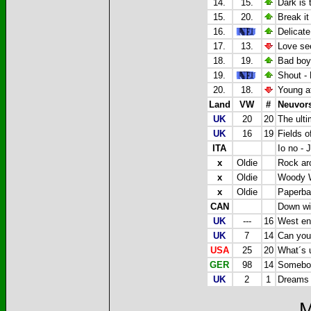
14.
15.
Dark is 
15.
20.
Break it
16.
Delicate
17.
13.
Love se
18.
19.
Bad boys
19.
Shout -
20.
18.
Young at
Land
VW
#
Neuvors
UK
20
20
The ult
UK
16
19
Fields o
ITA
Io no - 
x
Oldie
Rock aro
x
Oldie
Woody W
x
Oldie
Paperbac
CAN
Down wi
UK
---
16
West end
UK
7
14
Can you
USA
25
20
What´s 
GER
98
14
Somebod
UK
2
1
Dreams -
M