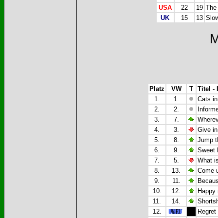
USA
22
19
The 
UK
15
13
Slow
M
Platz
VW
T
Titel -
1.
1.
Cats in
2.
2.
Inform
3.
7.
Wherev
4.
3.
Give i
5.
8.
Jump t
6.
9.
Sweet 
7.
5.
What i
8.
13.
Come u
9.
11.
Because
10.
12.
Happy 
11.
14.
Shorts
12.
Regret