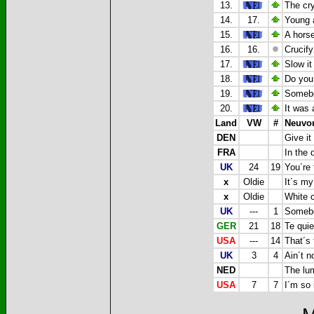
13.
The cr
14.
17.
Young a
15.
A horse
16.
16.
Crucify
17.
Slow it
18.
Do you
19.
Somebo
20.
It was 
Land
VW
#
Neuvor
DEN
Give it
FRA
In the 
UK
24
19
You´re 
x
Oldie
It´s my
x
Oldie
White c
UK
---
1
Somebo
GER
21
18
Te quie
USA
---
14
That´s
UK
3
4
Ain´t n
NED
The lu
USA
7
7
I´m so