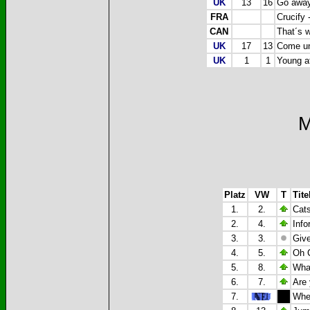
UK
13
16
Go away
FRA
Crucify 
CAN
That´s 
UK
17
13
Come un
UK
1
1
Young at
M
Platz
VW
T
Tite
1.
2.
Cats
2.
4.
Info
3.
3.
Give
4.
5.
Oh C
5.
8.
What
6.
7.
Are 
7.
Wher