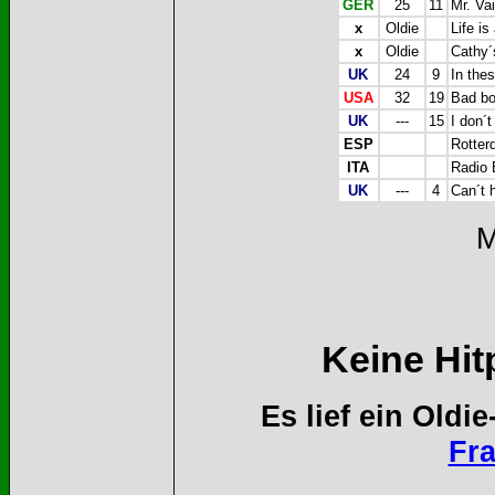
GER
25
11
Mr. Vai
x
Oldie
Life is
x
Oldie
Cathy´
UK
24
9
In the
USA
32
19
Bad boy
UK
---
15
I don´t
ESP
Rotter
ITA
Radio 
UK
---
4
Can´t h
M
Keine Hit
Es lief ein Old
Fra