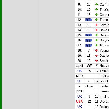
9.
15.
Can´t 
10.
13.
That´s
11.
16.
Cose d
12.
Three l
13.
10.
Love s
14.
12.
Have I
15.
Dark i
16.
Do you
17.
Almost
18.
7.
Young 
19.
11.
Bad bo
20.
19.
Break 
Land
VW
#
Neuvo
UK
25
17
Thinki
NED
Civil 
UK
8
12
Shout 
x
Oldie
Califo
FRA
Jamaic
UK
9
10
In all 
USA
12
11
Dre da
UK
---
19
Delica