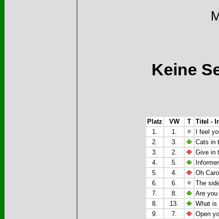
M
Keine S
Platz
VW
T
Titel - 
1.
1.
I feel 
2.
3.
Cats in 
3.
2.
Give in
4.
5.
Informe
5.
4.
Oh Caro
6.
6.
The side
7.
8.
Are you
8.
13.
What is
9.
7.
Open yo