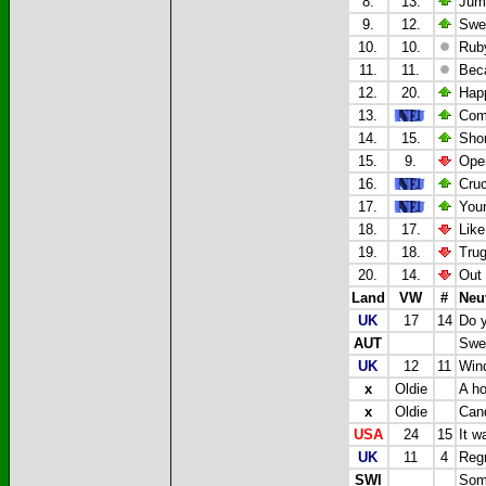
8.
13.
Jump
9.
12.
Swe
10.
10.
Rub
11.
11.
Beca
12.
20.
Happ
13.
Com
14.
15.
Shor
15.
9.
Ope
16.
Cruc
17.
Youn
18.
17.
Like
19.
18.
Trug
20.
14.
Out 
Land
VW
#
Neu
UK
17
14
Do y
AUT
Swee
UK
12
11
Wind
x
Oldie
A ho
x
Oldie
Cand
USA
24
15
It w
UK
11
4
Regr
SWI
Som