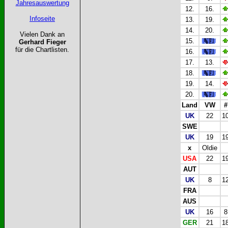
Jahresauswertung
12.
16.
Infoseite
13.
19.
14.
20.
Vielen Dank an
15.
Gerhard Fieger
für die Chartlisten.
16.
17.
13.
18.
19.
14.
20.
Land
VW
#
UK
22
1
SWE
UK
19
1
x
Oldie
USA
22
1
AUT
UK
8
1
FRA
AUS
UK
16
8
GER
21
1