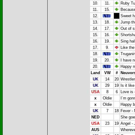
10.
11.
Ruby Tu
11.
15.
Because 
12.
Sweet h
13.
18.
Jump th
14.
17.
Out of 
15.
16.
Shortsh
16.
19.
Sing hal
17.
9.
Like the
18.
Truganin
19.
20.
I have 
20.
Happy n
Land
VW
#
Neuvors
UK
14
20
Wrestle
UK
29
19
Is it li
USA
8
6
Love is
x
Oldie
I´m gon
x
Oldie
Happy bi
UK
7
18
Fever -
NED
She goe
USA
23
19
Angel -
AUS
Whereve