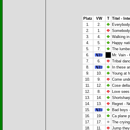
Platz
VW
T
Titel - Int
1.
2.
Everybody 
2.
1.
Somebody 
3.
4.
Walking i
4.
5.
Happy nati
5.
7.
The lumber
6.
Mr. Vain -
7.
6.
Tribal dan
8.
In these a
9.
10.
Young at he
10.
9.
Come undo
11.
12.
Cose della
12.
8.
Love sees 
13.
14.
Shortshar
14.
13.
Regret - N
15.
Bad boys -
16.
19.
Ca plane p
17.
17.
The cryin
18.
11.
Jump they