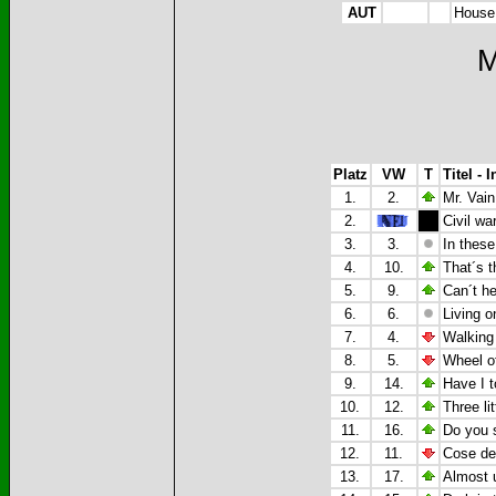
AUT
House 
M
Platz
VW
T
Titel - I
1.
2.
Mr. Vain
2.
Civil wa
3.
3.
In these
4.
10.
That´s 
5.
9.
Can´t he
6.
6.
Living o
7.
4.
Walking
8.
5.
Wheel of
9.
14.
Have I t
10.
12.
Three lit
11.
16.
Do you s
12.
11.
Cose del
13.
17.
Almost u