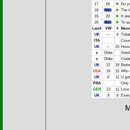
17.
18.
Do yo
18.
The l
19.
20.
It wa
20.
Te qu
Land
VW
#
Neuv
UK
---
4
Triba
ITA
Cose 
UK
---
15
Hous
x
Oldie
Sheil
x
Oldie
Cinde
UK
22
18
Bette
USA
18
15
Who i
UK
6
11
U got
FRA
Only 
GER
13
11
Love 
UK
9
9
Every
M