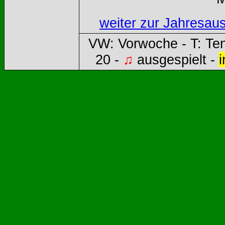
weiter zur Jahresau
VW: Vorwoche - T: Te
20 -
♫
ausgespielt -