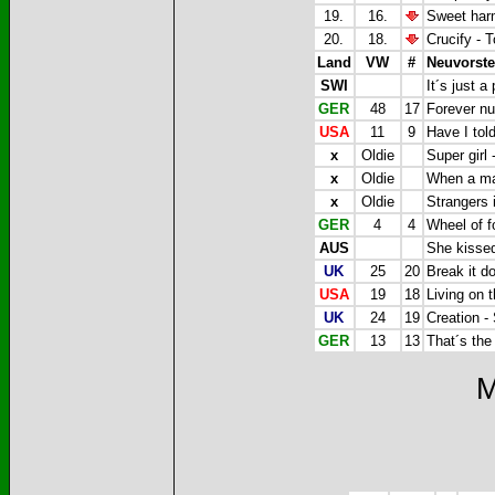
19.
16.
Sweet har
20.
18.
Crucify - 
Land
VW
#
Neuvorste
SWI
It´s just a
GER
48
17
Forever n
USA
11
9
Have I told
x
Oldie
Super girl
x
Oldie
When a ma
x
Oldie
Strangers 
GER
4
4
Wheel of f
AUS
She kissed
UK
25
20
Break it d
USA
19
18
Living on 
UK
24
19
Creation -
GER
13
13
That´s the
M