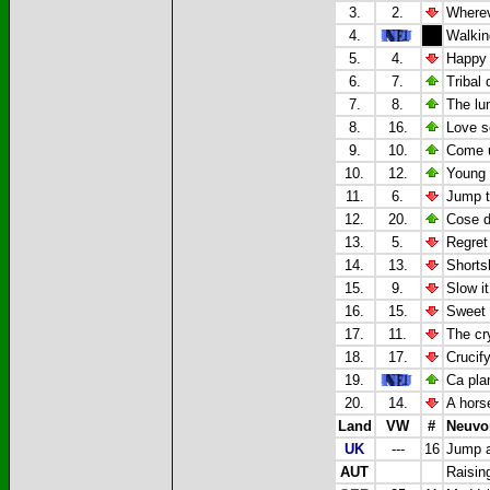
3.
2.
Wherev
4.
Walkin
5.
4.
Happy 
6.
7.
Tribal 
7.
8.
The lu
8.
16.
Love s
9.
10.
Come u
10.
12.
Young a
11.
6.
Jump t
12.
20.
Cose d
13.
5.
Regret
14.
13.
Shorts
15.
9.
Slow i
16.
15.
Sweet 
17.
11.
The cr
18.
17.
Crucif
19.
Ca plan
20.
14.
A hors
Land
VW
#
Neuvo
UK
---
16
Jump a
AUT
Raisin