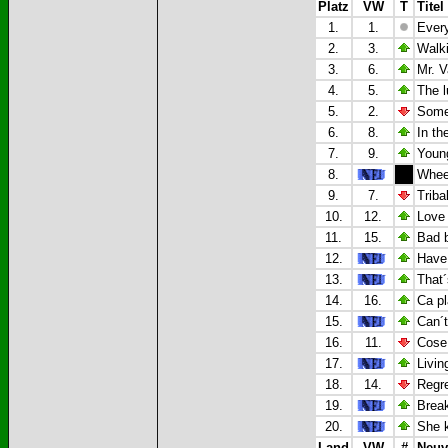
Platz
VW
T
Titel
1.
1.
Every
2.
3.
Walk
3.
6.
Mr. V
4.
5.
The l
5.
2.
Some
6.
8.
In th
7.
9.
Young
8.
Wheel
9.
7.
Triba
10.
12.
Love 
11.
15.
Bad b
12.
Have 
13.
That´
14.
16.
Ca pl
15.
Can´t
16.
11.
Cose 
17.
Livin
18.
14.
Regre
19.
Break
20.
She k
Land
VW
#
Neuv