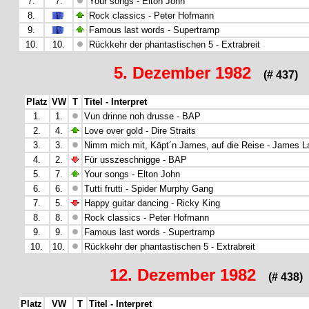
7.
7.
Your songs - Elton John
8.
Rock classics - Peter Hofmann
9.
Famous last words - Supertramp
10.
10.
Rückkehr der phantastischen 5 - Extrabreit
5. Dezember 1982
(# 437)
Platz
VW
T
Titel - Interpret
1.
1.
Vun drinne noh drusse - BAP
2.
4.
Love over gold - Dire Straits
3.
3.
Nimm mich mit, Käpt´n James, auf die Reise - James L
4.
2.
Für usszeschnigge - BAP
5.
7.
Your songs - Elton John
6.
6.
Tutti frutti - Spider Murphy Gang
7.
5.
Happy guitar dancing - Ricky King
8.
8.
Rock classics - Peter Hofmann
9.
9.
Famous last words - Supertramp
10.
10.
Rückkehr der phantastischen 5 - Extrabreit
12. Dezember 1982
(# 438)
Platz
VW
T
Titel - Interpret