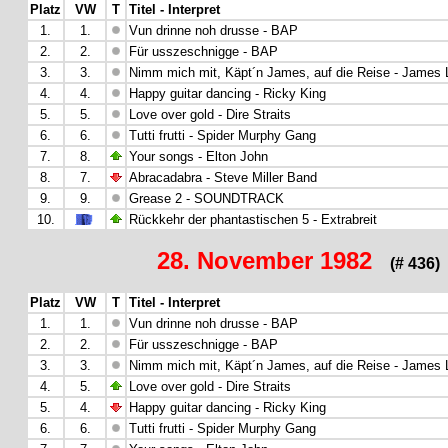
Platz
VW
T
Titel - Interpret
1.
1.
Vun drinne noh drusse - BAP
2.
2.
Für usszeschnigge - BAP
3.
3.
Nimm mich mit, Käpt´n James, auf die Reise - James 
4.
4.
Happy guitar dancing - Ricky King
5.
5.
Love over gold - Dire Straits
6.
6.
Tutti frutti - Spider Murphy Gang
7.
8.
Your songs - Elton John
8.
7.
Abracadabra - Steve Miller Band
9.
9.
Grease 2 - SOUNDTRACK
10.
Rückkehr der phantastischen 5 - Extrabreit
28. November 1982
(# 436)
Platz
VW
T
Titel - Interpret
1.
1.
Vun drinne noh drusse - BAP
2.
2.
Für usszeschnigge - BAP
3.
3.
Nimm mich mit, Käpt´n James, auf die Reise - James 
4.
5.
Love over gold - Dire Straits
5.
4.
Happy guitar dancing - Ricky King
6.
6.
Tutti frutti - Spider Murphy Gang