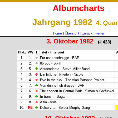
Albumcharts
Jahrgang 1982
4. Quar
Home
|
Übersicht
|
zurück
|
weiter
3. Oktober 1982
(# 428)
Platz
VW
T
Titel - Interpret
W
1.
1.
Für usszeschnigge - BAP
2.
2.
85 555 - Spliff
3.
5.
Abracadabra - Steve Miller Band
4.
3.
Ein bißchen Frieden - Nicole
5.
4.
Eye in the sky - The Alan Parsons Project
6.
7.
Vun drinne noh drusse - BAP
7.
6.
The concert in Central Park - Simon & Garfunkel
8.
9.
In transit - Saga
9.
8.
Asia - Asia
10.
RE
Dolce vita - Spider Murphy Gang