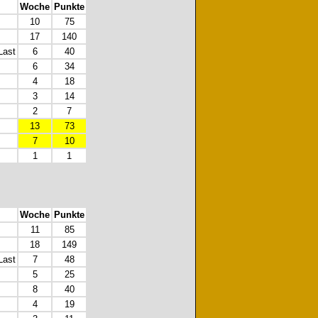
Woche
Punkte
10
75
17
140
Last
6
40
6
34
4
18
3
14
2
7
13
73
7
10
1
1
Woche
Punkte
11
85
18
149
Last
7
48
5
25
8
40
4
19