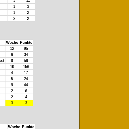
3
11
1
3
1
2
2
2
Woche
Punkte
12
95
6
34
ast
8
56
19
156
4
17
5
24
9
44
2
6
2
4
3
3
Woche
Punkte