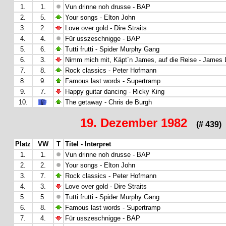
1.
1.
Vun drinne noh drusse - BAP
2.
5.
Your songs - Elton John
3.
2.
Love over gold - Dire Straits
4.
4.
Für usszeschnigge - BAP
5.
6.
Tutti frutti - Spider Murphy Gang
6.
3.
Nimm mich mit, Käpt´n James, auf die Reise - James 
7.
8.
Rock classics - Peter Hofmann
8.
9.
Famous last words - Supertramp
9.
7.
Happy guitar dancing - Ricky King
10.
The getaway - Chris de Burgh
19. Dezember 1982
(# 439)
Platz
VW
T
Titel - Interpret
1.
1.
Vun drinne noh drusse - BAP
2.
2.
Your songs - Elton John
3.
7.
Rock classics - Peter Hofmann
4.
3.
Love over gold - Dire Straits
5.
5.
Tutti frutti - Spider Murphy Gang
6.
8.
Famous last words - Supertramp
7.
4.
Für usszeschnigge - BAP