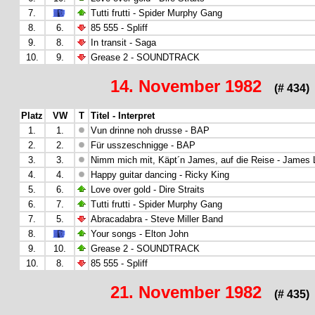
7.
Tutti frutti - Spider Murphy Gang
8.
6.
85 555 - Spliff
9.
8.
In transit - Saga
10.
9.
Grease 2 - SOUNDTRACK
14. November 1982
(# 434)
Platz
VW
T
Titel - Interpret
1.
1.
Vun drinne noh drusse - BAP
2.
2.
Für usszeschnigge - BAP
3.
3.
Nimm mich mit, Käpt´n James, auf die Reise - James 
4.
4.
Happy guitar dancing - Ricky King
5.
6.
Love over gold - Dire Straits
6.
7.
Tutti frutti - Spider Murphy Gang
7.
5.
Abracadabra - Steve Miller Band
8.
Your songs - Elton John
9.
10.
Grease 2 - SOUNDTRACK
10.
8.
85 555 - Spliff
21. November 1982
(# 435)