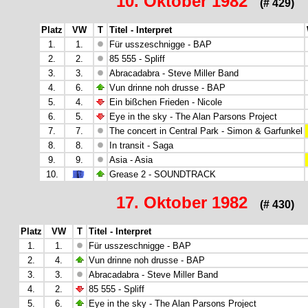
10. Oktober 1982
(# 429)
Platz
VW
T
Titel - Interpret
1.
1.
Für usszeschnigge - BAP
2.
2.
85 555 - Spliff
3.
3.
Abracadabra - Steve Miller Band
4.
6.
Vun drinne noh drusse - BAP
5.
4.
Ein bißchen Frieden - Nicole
6.
5.
Eye in the sky - The Alan Parsons Project
7.
7.
The concert in Central Park - Simon & Garfunkel
8.
8.
In transit - Saga
9.
9.
Asia - Asia
10.
Grease 2 - SOUNDTRACK
17. Oktober 1982
(# 430)
Platz
VW
T
Titel - Interpret
1.
1.
Für usszeschnigge - BAP
2.
4.
Vun drinne noh drusse - BAP
3.
3.
Abracadabra - Steve Miller Band
4.
2.
85 555 - Spliff
5.
6.
Eye in the sky - The Alan Parsons Project