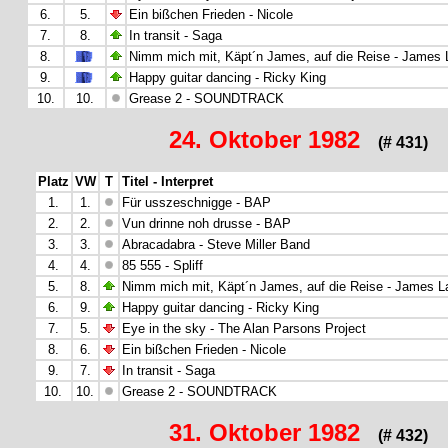
6.
5.
Ein bißchen Frieden - Nicole
7.
8.
In transit - Saga
8.
Nimm mich mit, Käpt´n James, auf die Reise - James 
9.
Happy guitar dancing - Ricky King
10.
10.
Grease 2 - SOUNDTRACK
24. Oktober 1982
(# 431)
Platz
VW
T
Titel - Interpret
1.
1.
Für usszeschnigge - BAP
2.
2.
Vun drinne noh drusse - BAP
3.
3.
Abracadabra - Steve Miller Band
4.
4.
85 555 - Spliff
5.
8.
Nimm mich mit, Käpt´n James, auf die Reise - James L
6.
9.
Happy guitar dancing - Ricky King
7.
5.
Eye in the sky - The Alan Parsons Project
8.
6.
Ein bißchen Frieden - Nicole
9.
7.
In transit - Saga
10.
10.
Grease 2 - SOUNDTRACK
31. Oktober 1982
(# 432)