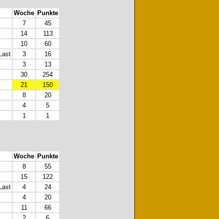
Woche
Punkte
7
45
14
113
10
60
Last
3
16
3
13
30
254
21
150
8
20
4
5
1
1
Woche
Punkte
8
55
15
122
Last
4
24
4
20
11
66
2
6