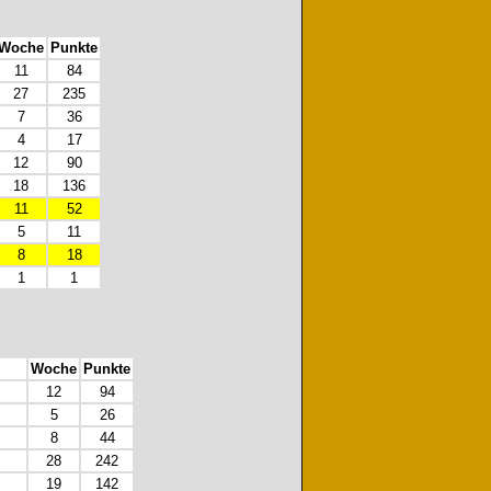
Woche
Punkte
11
84
27
235
7
36
4
17
12
90
18
136
11
52
5
11
8
18
1
1
Woche
Punkte
12
94
5
26
8
44
28
242
19
142