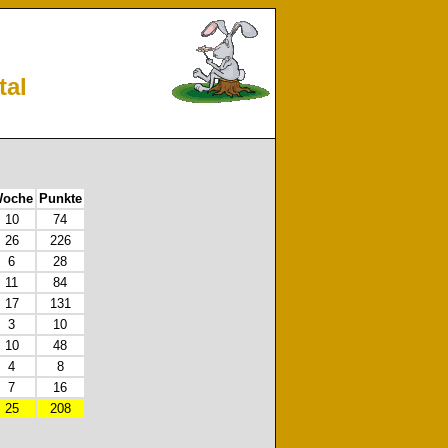
tal
oche
Punkte
10
74
26
226
6
28
11
84
17
131
3
10
10
48
4
8
7
16
25
208