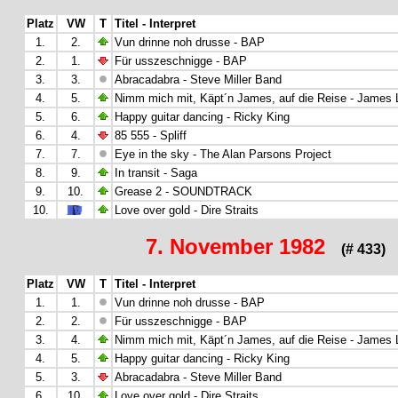
Platz
VW
T
Titel - Interpret
1.
2.
Vun drinne noh drusse - BAP
2.
1.
Für usszeschnigge - BAP
3.
3.
Abracadabra - Steve Miller Band
4.
5.
Nimm mich mit, Käpt´n James, auf die Reise - James 
5.
6.
Happy guitar dancing - Ricky King
6.
4.
85 555 - Spliff
7.
7.
Eye in the sky - The Alan Parsons Project
8.
9.
In transit - Saga
9.
10.
Grease 2 - SOUNDTRACK
10.
Love over gold - Dire Straits
7. November 1982
(# 433)
Platz
VW
T
Titel - Interpret
1.
1.
Vun drinne noh drusse - BAP
2.
2.
Für usszeschnigge - BAP
3.
4.
Nimm mich mit, Käpt´n James, auf die Reise - James 
4.
5.
Happy guitar dancing - Ricky King
5.
3.
Abracadabra - Steve Miller Band
6.
10.
Love over gold - Dire Straits