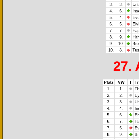
3.
3.
Unb
4.
6.
Ins
5.
4.
Eve
6.
5.
Elv
7.
7.
Hap
8.
9.
Hit
9.
10.
Bro
10.
8.
Tus
27. 
Platz
VW
T
Ti
1.
1.
Th
2.
2.
Ey
3.
3.
Un
4.
4.
In
5.
6.
El
6.
7.
Ha
7.
5.
Ev
8.
9.
Br