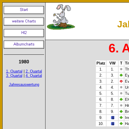
Ja
6. 
1980
Platz
VW
T
Ti
1.
1.
Th
1. Quartal
|
2. Quartal
2.
3.
Ey
3. Quartal
|
4. Quartal
3.
2.
Ev
Jahresauswertung
4.
4.
Un
5.
5.
Tu
6.
8.
El
7.
7.
Hi
8.
9.
Br
9.
In
10.
Ha