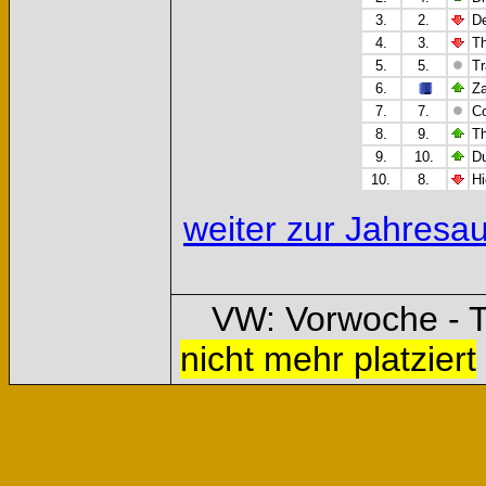
3.
2.
De
4.
3.
Th
5.
5.
Tr
6.
Za
7.
7.
Co
8.
9.
Th
9.
10.
Du
10.
8.
Hi
weiter zur Jahresa
VW: Vorwoche - T
nicht mehr platziert