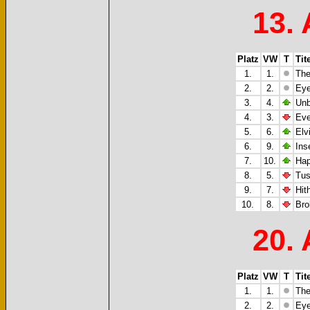
13. 
Platz
VW
T
Tite
1.
1.
The
2.
2.
Eye
3.
4.
Unb
4.
3.
Eve
5.
6.
Elv
6.
9.
Ins
7.
10.
Hap
8.
5.
Tus
9.
7.
Hit
10.
8.
Bro
20. 
Platz
VW
T
Tite
1.
1.
The
2.
2.
Eye