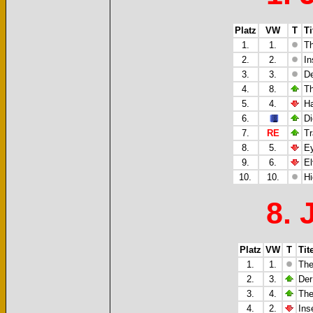
Platz
VW
T
Ti
1.
1.
Th
2.
2.
In
3.
3.
De
4.
8.
Th
5.
4.
Ha
6.
Di
7.
RE
Tr
8.
5.
Ey
9.
6.
El
10.
10.
Hi
8. 
Platz
VW
T
Tit
1.
1.
The
2.
3.
Der
3.
4.
The
4.
2.
Ins