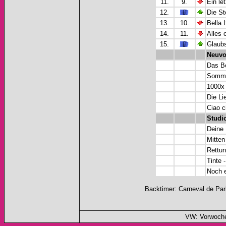
11.
9.
Ein le
12.
Die St
13.
10.
Bella 
14.
11.
Alles 
15.
Glaubs
Neuvo
Das Be
Sommer
1000x 
Die Li
Ciao c
Studi
Deine 
Mitten
Rettun
Tinte 
Noch e
Backtimer: Carneval de Par
VW: Vorwoche