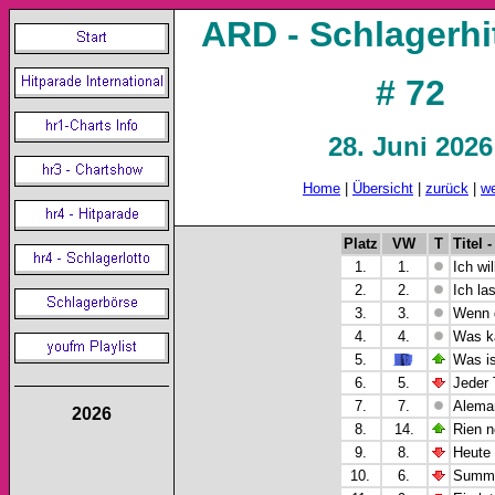
ARD - Schlagerhi
# 72
28. Juni 2026
Home
|
Übersicht
|
zurück
|
we
Platz
VW
T
Titel -
1.
1.
Ich wil
2.
2.
Ich la
3.
3.
Wenn d
4.
4.
Was ka
5.
Was is
6.
5.
Jeder 
7.
7.
Aleman
2026
8.
14.
Rien n
9.
8.
Heute 
10.
6.
Summer