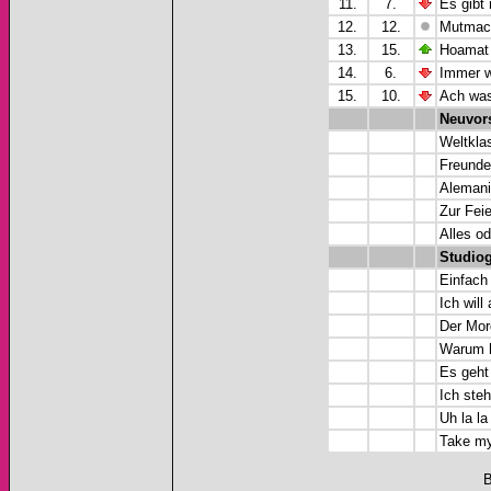
11.
7.
Es gibt
12.
12.
Mutmach
13.
15.
Hoamat 
14.
6.
Immer w
15.
10.
Ach was
Neuvor
Weltklas
Freunde 
Alemania
Zur Fei
Alles od
Studiog
Einfach 
Ich will 
Der Mor
Warum h
Es geht 
Ich steh
Uh la la
Take my
B