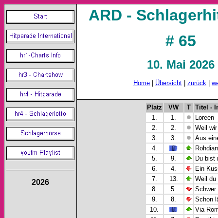
ARD - Schlagerhi
# 65
10. Mai 2026
Home
|
Übersicht
|
zurück
|
we
Platz
VW
T
Titel - 
1.
1.
Loreen -
2.
2.
Weil wir
3.
3.
Aus ein
4.
Rohdiam
5.
9.
Du bist 
6.
4.
Ein Kuss
7.
13.
Weil du 
2026
8.
5.
Schwer 
9.
8.
Schon lä
10.
Via Roma