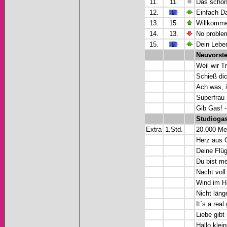
11.
11.
Das schön
12.
Einfach Da
13.
15.
Willkomme
14.
13.
No problem
15.
Dein Lebe
Neuvorst
Weil wir T
Schieß di
Ach was, 
Superfrau 
Gib Gas! -
Studiogas
Extra
1.Std.
20.000 Mei
Herz aus 
Deine Flüg
Du bist me
Nacht voll
Wind im Ha
Nicht läng
It´s a rea
Liebe gibt
Hallo kle