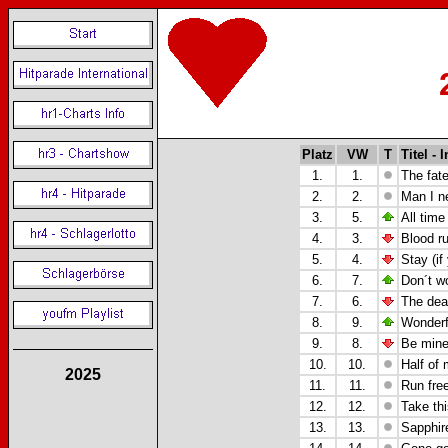
Platz
VW
T
Titel - 
1.
1.
The fate
2.
2.
Man I n
3.
5.
All time
4.
3.
Blood r
5.
4.
Stay (i
6.
7.
Don´t w
7.
6.
The dea
8.
9.
Wonderfu
9.
8.
Be mine
10.
10.
Half of
2025
11.
11.
Run free
12.
12.
Take th
13.
13.
Sapphir