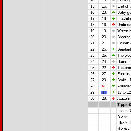
14.
14.
Gone go
15.
15.
End of t
16.
23.
Baby go
17.
18.
Electrif
18.
16.
Undress
19.
19.
Where i
20.
20.
Breathe 
21.
21.
Golden 
22.
26.
Bandaid
23.
25.
The wee
24.
24.
Home - 
25.
22.
The one 
26.
27.
Eternity
27.
29.
Body - 
28.
RE
Abracad
29.
12 to 1
30.
28.
Azizam 
Tipps &
Loser -
Divine -
Like it 
Nikita -