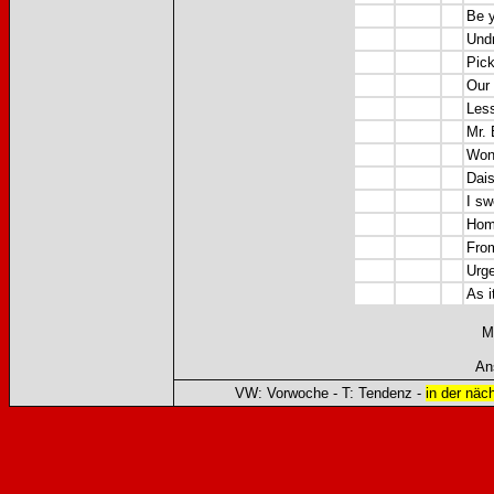
Be y
Und
Pick
Our 
Less
Mr. 
Wond
Dais
I sw
Hom
From
Urge
As i
M
An
VW: Vorwoche - T: Tendenz -
in der näc