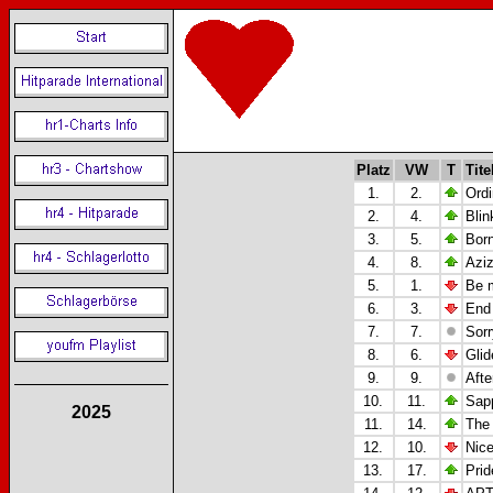
Platz
VW
T
Tite
1.
2.
Ordi
2.
4.
Blin
3.
5.
Born
4.
8.
Azi
5.
1.
Be 
6.
3.
End 
7.
7.
Sorr
8.
6.
Glid
9.
9.
Afte
10.
11.
Sapp
2025
11.
14.
The 
12.
10.
Nice
13.
17.
Prid