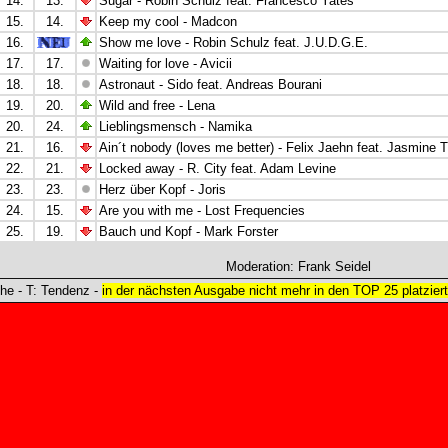
14.
13.
Sugar - Robin Schulz feat. Francesco Yates
15.
14.
Keep my cool - Madcon
16.
Show me love - Robin Schulz feat. J.U.D.G.E.
17.
17.
Waiting for love - Avicii
18.
18.
Astronaut - Sido feat. Andreas Bourani
19.
20.
Wild and free - Lena
20.
24.
Lieblingsmensch - Namika
21.
16.
Ain´t nobody (loves me better) - Felix Jaehn feat. Jasmine
22.
21.
Locked away - R. City feat. Adam Levine
23.
23.
Herz über Kopf - Joris
24.
15.
Are you with me - Lost Frequencies
25.
19.
Bauch und Kopf - Mark Forster
Moderation: Frank Seidel
e - T: Tendenz -
in der nächsten Ausgabe nicht mehr in den TOP 25 platziert