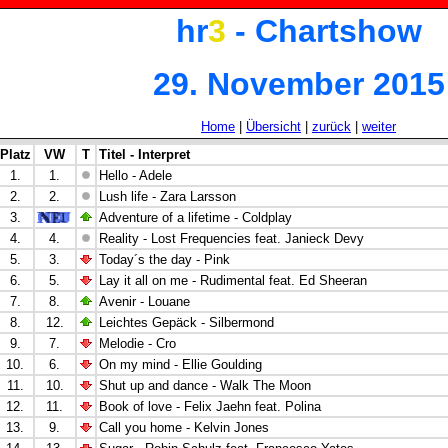
hr
3
- Chartshow
29. November 2015
Home
|
Übersicht
|
zurück
|
weiter
Platz
VW
T
Titel - Interpret
1.
1.
Hello - Adele
2.
2.
Lush life - Zara Larsson
3.
Adventure of a lifetime - Coldplay
4.
4.
Reality - Lost Frequencies feat. Janieck Devy
5.
3.
Today´s the day - Pink
6.
5.
Lay it all on me - Rudimental feat. Ed Sheeran
7.
8.
Avenir - Louane
8.
12.
Leichtes Gepäck - Silbermond
9.
7.
Melodie - Cro
10.
6.
On my mind - Ellie Goulding
11.
10.
Shut up and dance - Walk The Moon
12.
11.
Book of love - Felix Jaehn feat. Polina
13.
9.
Call you home - Kelvin Jones