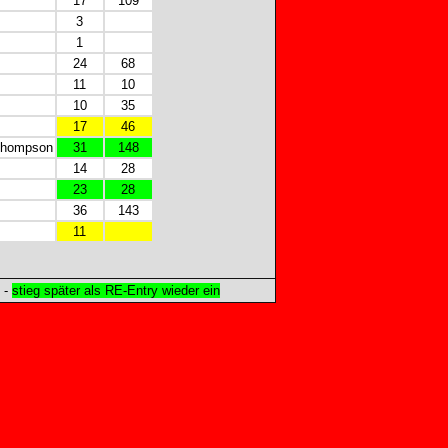
17
109
3
1
24
68
11
10
10
35
17
46
 Thompson
31
148
14
28
23
28
36
143
11
-
stieg später als RE-Entry wieder ein