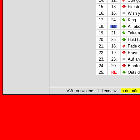
14.
12.
Sun go
15.
13.
Firest
16.
16.
Wish y
17.
24.
King -
18.
All abo
19.
21.
Take m
20.
25.
Hold b
21.
18.
Fade o
22.
19.
Prayer
23.
23.
Auf an
24.
20.
Blank 
25.
RE
Outside
VW: Vorwoche - T: Tendenz -
in der näc