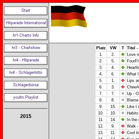
Platz
VW
T
Titel -
1.
2.
Love m
2.
5.
FourFi
3.
4.
Heartb
4.
6.
What I
5.
1.
Lips a
6.
3.
Cheerl
7.
7.
Up - O
8.
8.
Blame 
9.
15.
Like I
10.
10.
Habits
2015
11.
14.
In the
12.
9.
Walk 
13.
11.
Cool k