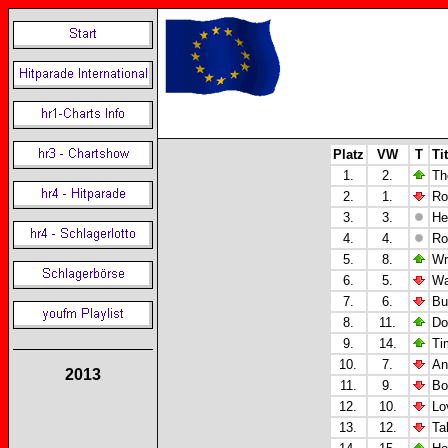
Platz
VW
T
Tit
1.
2.
Th
2.
1.
Ro
3.
3.
Hey
4.
4.
Ro
5.
8.
Wr
6.
5.
Wa
7.
6.
Bu
8.
11.
Do
9.
14.
Ti
10.
7.
An
2013
11.
9.
Bo
12.
10.
Lo
13.
12.
Ta