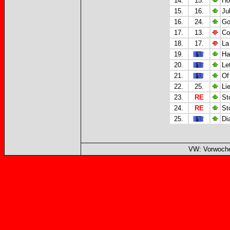
14.
15.
Ho
15.
16.
Ju
16.
24.
Go
17.
13.
Co
18.
17.
La
19.
Ha
20.
Le
21.
Of 
22.
25.
Li
23.
RE
St
24.
RE
St
25.
Di
VW: Vorwoche