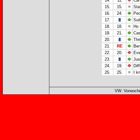
14.
11.
Can
15.
15.
Sta
16.
24.
Peo
17.
Sui
18.
18.
Ho 
19.
21.
Cas
20.
Thr
21.
RE
Ben
22.
20.
Eve
23.
Jus
24.
19.
Dif
25.
25.
I k
VW: Vorwoche