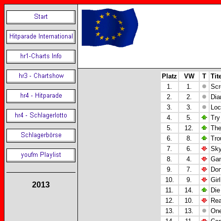
Platz
VW
T
Tit
1.
1.
Scr
2.
2.
Dia
3.
3.
Loc
4.
5.
Try
5.
12.
The
6.
8.
Tro
7.
6.
Sky
8.
4.
Gan
9.
7.
Don
10.
9.
Gir
2013
11.
14.
Die
12.
10.
Rea
13.
13.
One