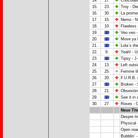
14.
17.
Chocolate
15.
23.
Troy - Di
16.
30.
La prome
17.
15.
Nemo - N
18.
10.
Flawless 
19.
Veo veo -
20.
Move ya b
21.
Lola´s th
22.
9.
Yeah! - U
23.
Tipsy - J
24.
13.
Left outs
25.
25.
Femme li
26.
20.
F.U.R.B. 
27.
Broken - 
28.
21.
Obsesión 
29.
See it in
30.
27.
Roses - 
Neue Tite
Despre ti
Physical 
Open roa
Bubblin´ 