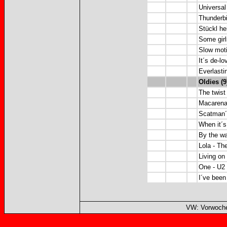
Universal
Thunderbi
Stückl he
Some girl
Slow moti
It´s de-lo
Everlast
Oldies (9
The twist
Macarena 
Scatman´
When it´s
By the wa
Lola - Th
Living on
One - U2
I´ve been
VW: Vorwoche