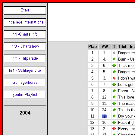
Platz
VW
T
Titel - In
1.
1.
Dragostea
2.
4.
Burn - Us
3.
6.
Trick me 
4.
5.
Dragostea
5.
3.
I don´t w
6.
7.
Let´s get
7.
8.
Forca - N
8.
12.
This love
9.
11.
The reas
10.
24.
This is th
2004
11.
Dry your 
12.
16.
Fuck it (
13.
2.
Everytime