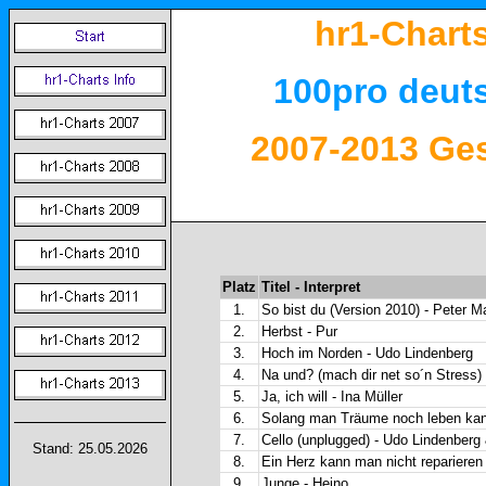
hr1-Chart
100pro deut
2007-2013 Ge
Platz
Titel - Interpret
1.
So bist du (Version 2010) - Peter M
2.
Herbst - Pur
3.
Hoch im Norden - Udo Lindenberg
4.
Na und? (mach dir net so´n Stress
5.
Ja, ich will - Ina Müller
6.
Solang man Träume noch leben kann
7.
Cello (unplugged) - Udo Lindenberg
Stand: 25.05.2026
8.
Ein Herz kann man nicht repariere
9.
Junge - Heino