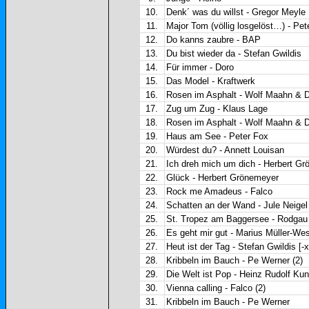
10.
Denk´ was du willst - Gregor Meyle
11.
Major Tom (völlig losgelöst…) - Pete
12.
Do kanns zaubre - BAP
13.
Du bist wieder da - Stefan Gwildis
14.
Für immer - Doro
15.
Das Model - Kraftwerk
16.
Rosen im Asphalt - Wolf Maahn & Di
17.
Zug um Zug - Klaus Lage
18.
Rosen im Asphalt - Wolf Maahn & D
19.
Haus am See - Peter Fox
20.
Würdest du? - Annett Louisan
21.
Ich dreh mich um dich - Herbert G
22.
Glück - Herbert Grönemeyer
23.
Rock me Amadeus - Falco
24.
Schatten an der Wand - Jule Neige
25.
St. Tropez am Baggersee - Rodga
26.
Es geht mir gut - Marius Müller-We
27.
Heut ist der Tag - Stefan Gwildis [-x
28.
Kribbeln im Bauch - Pe Werner (2)
29.
Die Welt ist Pop - Heinz Rudolf Ku
30.
Vienna calling - Falco (2)
31.
Kribbeln im Bauch - Pe Werner