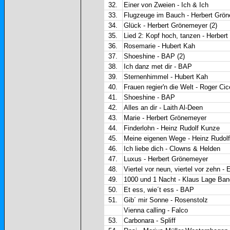
32.
Einer von Zweien - Ich & Ich
33.
Flugzeuge im Bauch - Herbert Grö
34.
Glück - Herbert Grönemeyer (2)
35.
Lied 2: Kopf hoch, tanzen - Herber
36.
Rosemarie - Hubert Kah
37.
Shoeshine - BAP (2)
38.
Ich danz met dir - BAP
39.
Sternenhimmel - Hubert Kah
40.
Frauen regier'n die Welt - Roger Cic
41.
Shoeshine - BAP
42.
Alles an dir - Laith Al-Deen
43.
Marie - Herbert Grönemeyer
44.
Finderlohn - Heinz Rudolf Kunze
45.
Meine eigenen Wege - Heinz Rudol
46.
Ich liebe dich - Clowns & Helden
47.
Luxus - Herbert Grönemeyer
48.
Viertel vor neun, viertel vor zehn -
49.
1000 und 1 Nacht - Klaus Lage Ban
50.
Et ess, wie´t ess - BAP
51.
Gib´ mir Sonne - Rosenstolz
Vienna calling - Falco
53.
Carbonara - Spliff